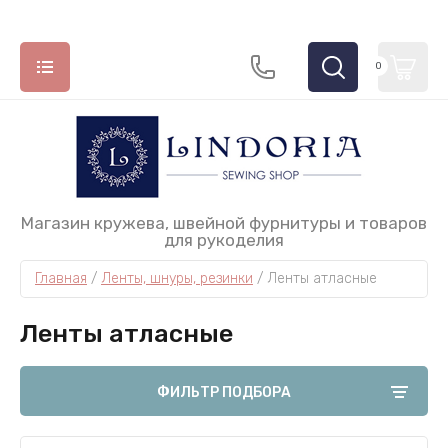
0
НАЗАД
НАЗАД
НАЗАД
НАЗАД
Магазин кружева, швейной фурнитуры и товаров
для рукоделия
ДЕКОР, АППЛИКАЦИИ
ИНСТРУМЕНТЫ И ПРИНАДЛЕЖНОСТИ
ЛЕНТЫ, ШНУРЫ, РЕЗИНКИ
ТЕСЬМА
Главная
 / 
Ленты, шнуры, резинки
 / 
Ленты атласные
Аппликации Турция
Вспарыватели
Ленты атласные
Французская тесьма
Ленты атласные
Клеи и средства временной фиксации
Декоративная тесьма Floranta
Лампы
ФИЛЬТР ПОДБОРА
Лупы