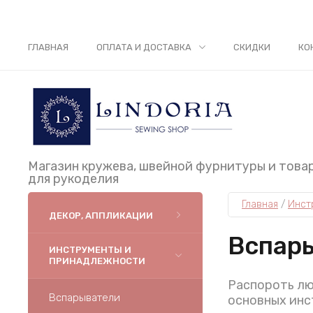
ГЛАВНАЯ
ОПЛАТА И ДОСТАВКА
СКИДКИ
КО
Магазин кружева, швейной фурнитуры и това
для рукоделия
Главная
 / 
Инст
ДЕКОР, АППЛИКАЦИИ
Вспар
ИНСТРУМЕНТЫ И
ПРИНАДЛЕЖНОСТИ
Распороть лю
Вспарыватели
основных инс