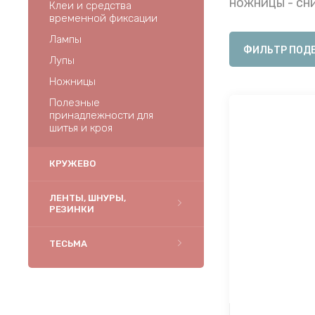
ножницы - сн
Клеи и средства
временной фиксации
Лампы
ФИЛЬТР ПОД
Лупы
Ножницы
Полезные
принадлежности для
шитья и кроя
КРУЖЕВО
ЛЕНТЫ, ШНУРЫ,
РЕЗИНКИ
ТЕСЬМА