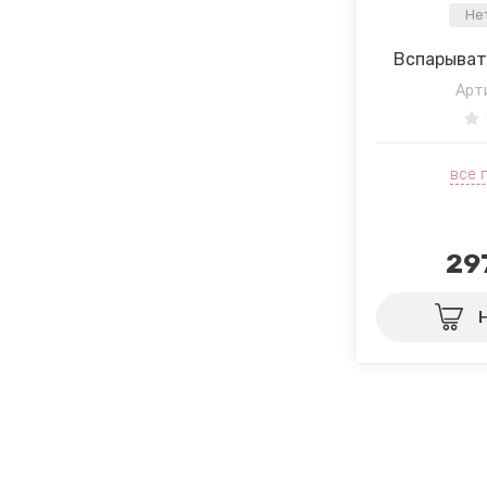
Не
Вспарыват
Арт
все 
29