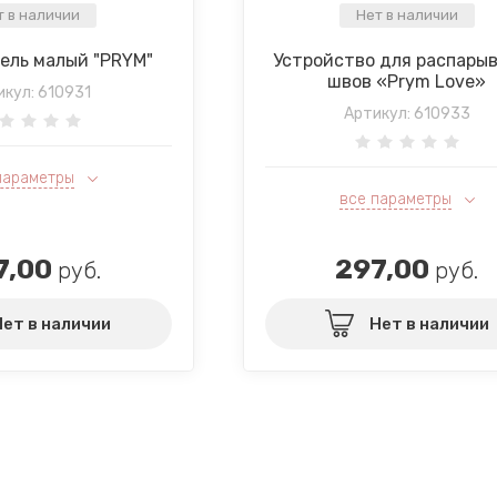
т в наличии
Нет в наличии
ель малый "PRYM"
Устройство для распары
швов «Prym Love»
икул:
610931
Артикул:
610933
параметры
все параметры
7,00
297,00
руб.
руб.
Нет в наличии
Нет в наличии