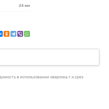
24 мм
димость в использовании оверлока,т.к.срез