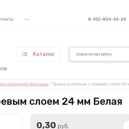
•••
8-952-804-42-24
НТАКТЫ
Каталог
ров
ства временной фиксации
 / 
Тесьма усиленная с клеевым слоем 24 
еевым слоем 24 мм Белая
0,30
руб.