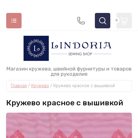
0
НАЗАД
НАЗАД
НАЗАД
НАЗАД
Магазин кружева, швейной фурнитуры и товаров
для рукоделия
ДЕКОР, АППЛИКАЦИИ
ИНСТРУМЕНТЫ И ПРИНАДЛЕЖНОСТИ
ЛЕНТЫ, ШНУРЫ, РЕЗИНКИ
ТЕСЬМА
Главная
 / 
Кружево
 / 
Кружево красное с вышивкой
Аппликации Турция
Вспарыватели
Ленты атласные
Французская тесьма
Кружево красное с вышивкой
Клеи и средства временной фиксации
Декоративная тесьма Floranta
Лампы
Лупы